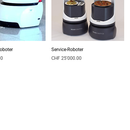
oboter
Service-Roboter
Preis
00
CHF 25'000.00