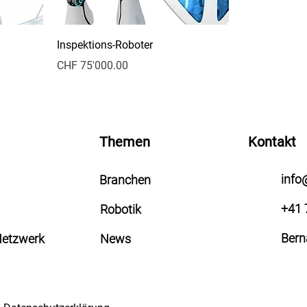
Inspektions-Roboter
Preis
CHF 75'000.00
Themen
Kontakt
info
Branchen
+41 
Robotik
Bern
Netzwerk
News