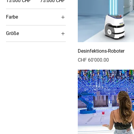
15.000 CHF
75.000 CHF
Farbe
Größe
L
Desinfektions-Roboter
M
Preis
CHF 60'000.00
S