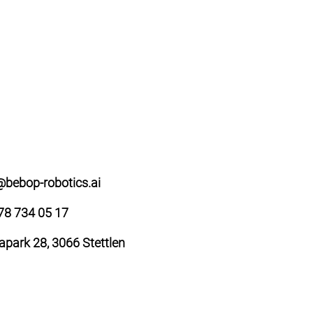
https://www.rochester-bern.ch/de/blog/wie-
setzt-man-roboter-so-ein-dass-sie-
kundschaft-mehrwert-bietet-und-welche-
produkte-machen-fuer-welche-maerkte-sinn/
@bebop-robotics.ai
78 734 05 17
apark 28, 3066 Stettlen